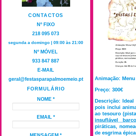
CONTACTOS
Nº FIXO
218 095 073
segunda a domingo | 09:00 às 21:00
Nº MÓVEL
933 847 887
E-MAIL
Animação: Men
geral@festasparapalmoemeio.pt
FORMULÁRIO
Preço: 300€
NOME
*
Descrição: Ideal
pois inclui anim
ao tesouro (pist
EMAIL
*
insuflável barc
piráticas, nome
de esgrima épica
MENSAGEM
*