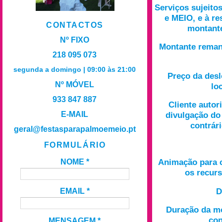
Serviços sujeit
e MEIO, e à r
CONTACTOS
montante
Nº FIXO
Montante reman
218 095 073
segunda a domingo | 09:00 às 21:00
Preço da desl
Nº MÓVEL
lo
933 847 887
Cliente autor
E-MAIL
divulgação do
contrár
geral@festasparapalmoemeio.pt
FORMULÁRIO
Animação para c
NOME
*
os recur
D
EMAIL
*
Duração da m
con
MENSAGEM
*