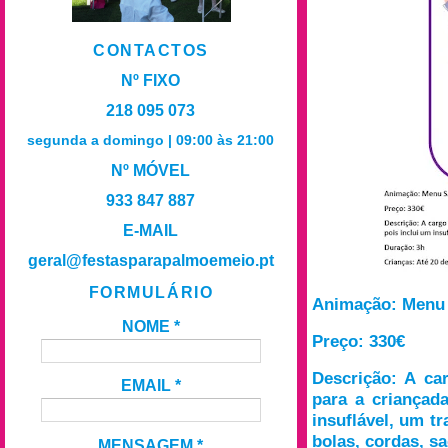
CONTACTOS
Nº FIXO
218 095 073
segunda a domingo | 09:00 às 21:00
Nº MÓVEL
933 847 887
E-MAIL
geral@festasparapalmoemeio.pt
FORMULÁRIO
Animação: Menu
NOME
*
Preço: 330€
Descrição: A ca
EMAIL
*
para a criançada
insuflável, um tr
bolas, cordas, sa
MENSAGEM
*