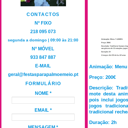
CONTACTOS
Nº FIXO
218 095 073
segunda a domingo | 09:00 às 21:00
Nº MÓVEL
933 847 887
E-MAIL
Animação: Men
geral@festasparapalmoemeio.pt
Preço: 200€
FORMULÁRIO
Descrição: Trad
NOME
*
mote desta ani
pois inclui jogo
jogos tradicion
EMAIL
*
tradicional rech
Duração: 2h
MENSAGEM
*