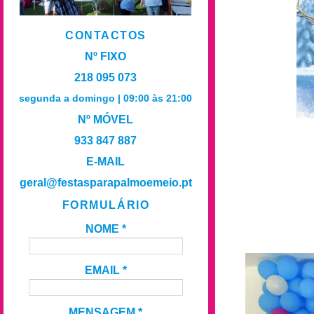
CONTACTOS
Nº FIXO
218 095 073
segunda a domingo | 09:00 às 21:00
Nº MÓVEL
933 847 887
E-MAIL
geral@festasparapalmoemeio.pt
FORMULÁRIO
NOME
*
EMAIL
*
MENSAGEM
*