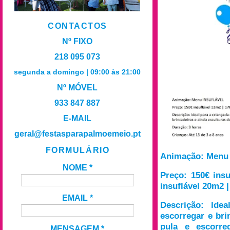
CONTACTOS
Nº FIXO
218 095 073
segunda a domingo | 09:00 às 21:00
Nº MÓVEL
933 847 887
E-MAIL
geral@festasparapalmoemeio.pt
FORMULÁRIO
Animação: Menu
NOME
*
Preço: 150€ insu
insuflável 20m2 |
EMAIL
*
Descrição: Idea
escorregar e bri
pula e escorre
MENSAGEM
*