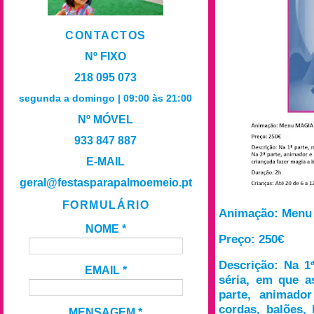
CONTACTOS
Nº FIXO
218 095 073
segunda a domingo | 09:00 às 21:00
Nº MÓVEL
933 847 887
E-MAIL
geral@festasparapalmoemeio.pt
FORMULÁRIO
Animação: Menu
NOME
*
Preço: 250€
Descrição: Na 1
EMAIL
*
séria, em que a
parte, animado
cordas, balões, 
MENSAGEM
*